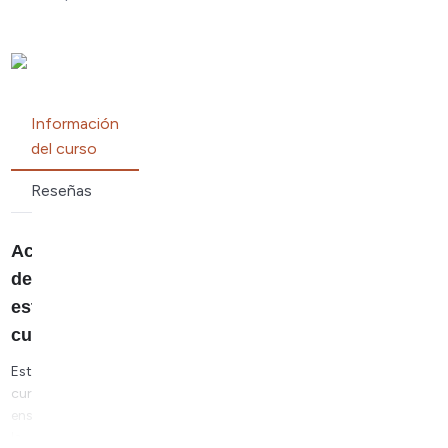
Información
del curso
Reseñas
Acerca
de
este
curso
Este
curso
enseña
la