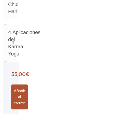
Chul
las
Han
formaciones,
el
Karma
Yoga
4.Aplicaciones
es
del
mucho
más
Karma
que
Yoga
seva
(servicio
desinteresado);
es
55,00
€
el
yoga
de
Añadir
la
al
acción
carrito
y
por