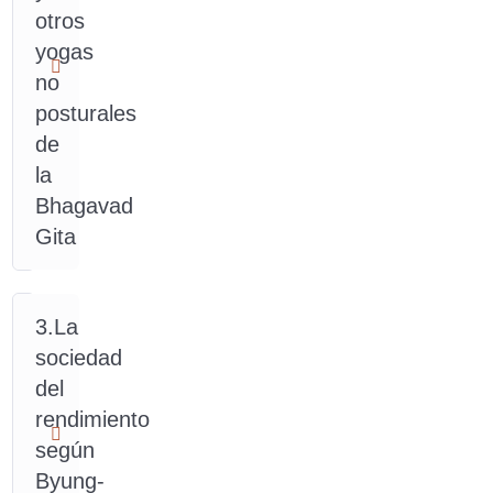
todas
otros
sus
yogas
acciones
no
sean
«yóguicas»
posturales
y
de
«contemplativas»,
la
transformando
su
Bhagavad
yoga
Gita
en
«integral»
(entero).
A
3.La
diferencia
sociedad
de
del
lo
rendimiento
que
suelen
según
explicar
Byung-
en